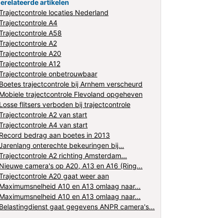
erelateerde artikelen
Trajectcontrole locaties Nederland
Trajectcontrole A4
Trajectcontrole A58
Trajectcontrole A2
Trajectcontrole A20
Trajectcontrole A12
Trajectcontrole onbetrouwbaar
Boetes trajectcontrole bij Arnhem verscheurd
Mobiele trajectcontrole Flevoland opgeheven
Losse flitsers verboden bij trajectcontrole
Trajectcontrole A2 van start
Trajectcontrole A4 van start
Record bedrag aan boetes in 2013
Jarenlang onterechte bekeuringen bij...
Trajectcontrole A2 richting Amsterdam...
Nieuwe camera's op A20, A13 en A16 (Ring...
Trajectcontrole A20 gaat weer aan
Maximumsnelheid A10 en A13 omlaag naar...
Maximumsnelheid A10 en A13 omlaag naar...
Belastingdienst gaat gegevens ANPR camera's...